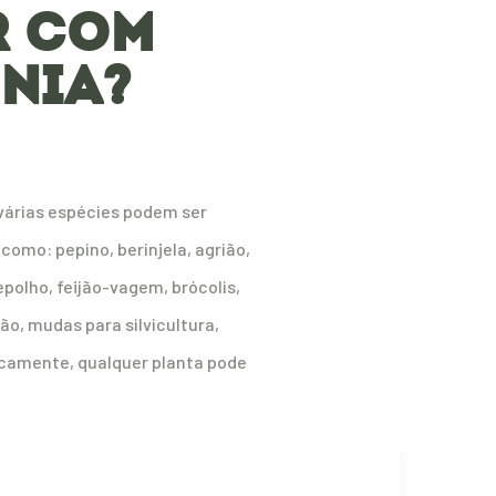
R COM
NIA?
 várias espécies podem ser
como: pepino, berinjela, agrião,
epolho, feijão-vagem, brócolis,
o, mudas para silvicultura,
icamente, qualquer planta pode