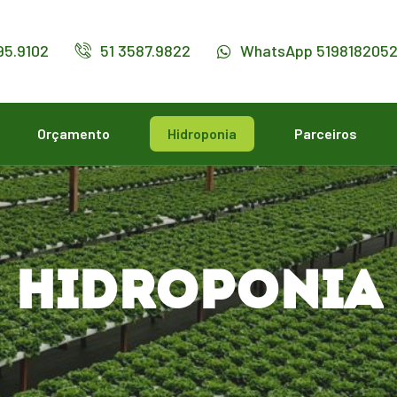
95.9102
51 3587.9822
WhatsApp 519818205
Orçamento
Hidroponia
Parceiros
HIDROPONIA