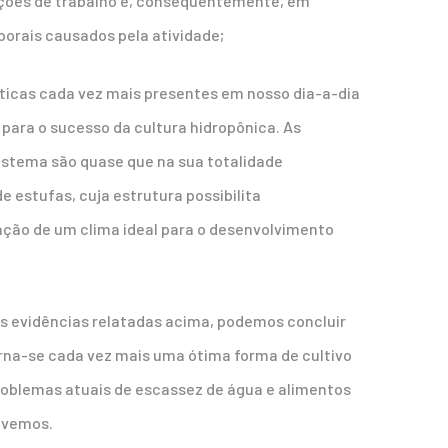
ções de trabalho e, consequentemente, em
orais causados pela atividade;
icas cada vez mais presentes em nosso dia-a-dia
para o sucesso da cultura hidropônica. As
istema são quase que na sua totalidade
e estufas, cuja estrutura possibilita
ação de um clima ideal para o desenvolvimento
as evidências relatadas acima, podemos concluir
orna-se cada vez mais uma ótima forma de cultivo
problemas atuais de escassez de água e alimentos
ivemos.