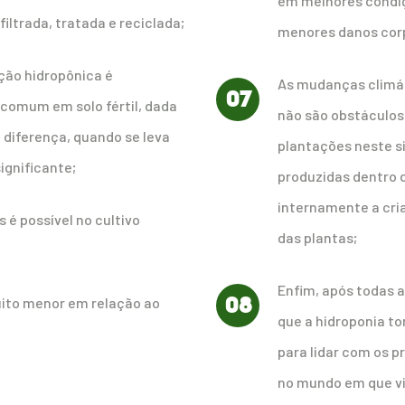
em melhores condi
filtrada, tratada e reciclada;
menores danos corp
ação hidropônica é
As mudanças climát
07
comum em solo fértil, dada
não são obstáculos 
diferença, quando se leva
plantações neste s
ignificante;
produzidas dentro d
internamente a cri
 é possível no cultivo
das plantas;
Enfim, após todas 
08
uito menor em relação ao
que a hidroponia t
para lidar com os 
no mundo em que v